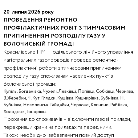
20 липня 2026 року
ПРОВЕДЕННЯ РЕМОНТНО-
ПРОФІЛАКТИЧНИХ РОБІТ З ТИМЧАСОВИМ
ПРИПИНЕННЯМ РОЗПОДІЛУ ГАЗУ У
ВОЛОЧИСЬКІЙ ГРОМАДІ
Красилівське ПМ Подільського лінійного управління
магістральних газопроводів проведе ремонтно-
профілактичні роботи з тимчасовим припиненням
розподілу газу споживачам населених пунктів
Волочиської громади:
Купіль, Богданівка, Чухелі, Левківці, Попівці, Собківці, Чернява,
В.Жеребки, Ч. Кут, Глядки, Кущівка, Кушнирівка, Бубнівка, Н.
Бубнівка, Новоленськ, Гайдайки, Червоне, Клинини, Рябіївка,
Холодець, Гонорівка
Прохання до споживачів – відключити газові прилади,
перекривши крани на приладах та перед ними.
Також необхідно забезпечити повний доступ