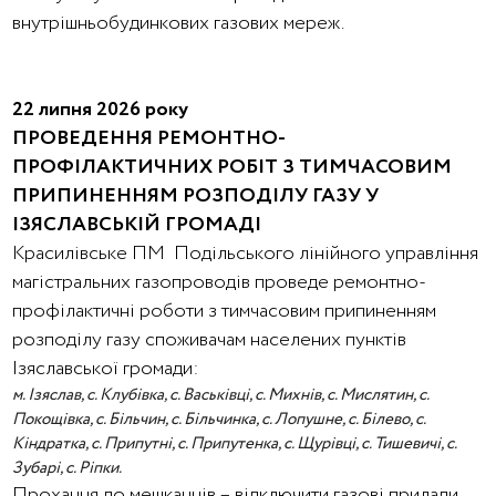
внутрішньобудинкових газових мереж.
22 липня 2026 року
ПРОВЕДЕННЯ РЕМОНТНО-
ПРОФІЛАКТИЧНИХ РОБІТ З ТИМЧАСОВИМ
ПРИПИНЕННЯМ РОЗПОДІЛУ ГАЗУ У
ІЗЯСЛАВСЬКІЙ ГРОМАДІ
Красилівське ПМ Подільського лінійного управління
магістральних газопроводів проведе ремонтно-
профілактичні роботи з тимчасовим припиненням
розподілу газу споживачам населених пунктів
Ізяславської громади:
м. Ізяслав, с. Клубівка, с. Васьківці, с. Михнів, с. Мислятин, с.
Покощівка, с. Більчин, с. Більчинка, с. Лопушне, с. Білево, с.
Кіндратка, с. Припутні, с. Припутенка, с. Щурівці, с. Тишевичі, с.
Зубарі, с. Ріпки.
Прохання до мешканців – відключити газові прилади,