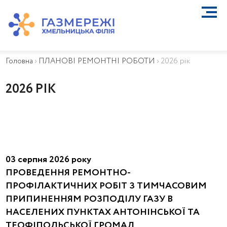
ПРО КОМПАНІЮ
ТЕХНІЧНЕ ОБСЛУГОВУВАННЯ ВБСГ
Головна
›
ПЛАНОВІ РЕМОНТНІ РОБОТИ
›
2026 рік
ВАЖЛИВА ІНФОРМАЦІЯ
КОНТАКТИ
2026 РІК
КАР’ЄРА
ПРИЄДНАННЯ
Біометан
КГУ
ОСОБИСТИЙ КАБІНЕТ
03 серпня 2026 року
ПРОВЕДЕННЯ РЕМОНТНО-
ПРОФІЛАКТИЧНИХ РОБІТ З ТИМЧАСОВИМ
ПРИПИНЕННЯМ РОЗПОДІЛУ ГАЗУ В
НАСЕЛЕНИХ ПУНКТАХ АНТОНІНСЬКОЇ ТА
ТЕОФІПОЛЬСЬКОЇ ГРОМАД